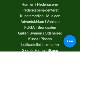
Humlen i Hedehusene
Frederiksberg-centeret
Kunstsmedjen i Musicon
Adventskirken i Vanløse
FUGA i Brøndsalen
Galleri Svanen i Odsherred
Kunst i Pinsen
Luftkastellet i Limhamn
Skanör Hamn i Skåne
Galleri Milo i Rynkeby
Stallet i Falsterbo
KonstHelg i Lund
Solrød Bibliotek
Galleri Kingo i Taastrup
Galleri Lolland i Maribo
Galleri Jethoni i Korsør
Kunstpunkt i Augustenborg